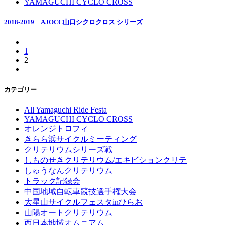
YAMAGUCHI CYCLO CROSS
2018-2019 AJOCC山口シクロクロス シリーズ
1
2
カテゴリー
All Yamaguchi Ride Festa
YAMAGUCHI CYCLO CROSS
オレンジトロフィ
きらら浜サイクルミーティング
クリテリウムシリーズ戦
しものせきクリテリウム/エキビションクリテ
しゅうなんクリテリウム
トラック記録会
中国地域自転車競技選手権大会
大星山サイクルフェスタinひらお
山陽オートクリテリウム
西日本地域オムニアム