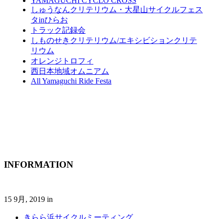
YAMAGUCHI CYCLO CROSS
しゅうなんクリテリウム・大星山サイクルフェス
タinひらお
トラック記録会
しものせきクリテリウム/エキシビションクリテ
リウム
オレンジトロフィ
西日本地域オムニアム
All Yamaguchi Ride Festa
INFORMATION
15 9月, 2019
in
きらら浜サイクルミーティング