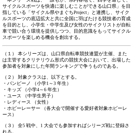
サイクルスポーツを快適に楽しむことができる山口県」を目
指している「サイクル県やまぐちProject」と連携し、サイク
ルスポーツの底辺拡大と共に全国に羽ばたける競技者の育成
を目的とし、小学生・中学生及び女性のサイクリストが自転
車で競い合う環境を提供しつつ、目的意識をもってサイクル
スポーツを楽しめる機会を創出する。
（１） 本シリーズは、山口県自転車競技連盟が主催、また
は主管するクリテリウム形式の競技大会において、出場した
参加者を対象にした年間ランキングで争うものである。
（２） 対象クラスは、以下とする。
・バンビーノ （小学1～3 年生）
・キッズ （小学4～6 年生）
・ユース （中学生男子）
・レディース （女性）
・ホビーレーサー （各大会で開催する愛好者対象ホビーレ
ース）
（３） 全5 戦中、1 大会でも参加すればシリーズ戦に登録さ
れる。