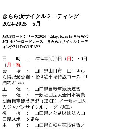
きらら浜サイクルミーティング
2024-2025 5月
JBCFロードシリーズ2024 2days Race in きらら浜
JCLホビーロードレース きらら浜サイクルミーテ
ィング5月 DAY1/DAY2
日 時 ： 2024年5月5日（
日
）・6日
（
月・祝
）
会 場 ： 山口県山口市 山口きら
ら博記念公園・北側駐車場特設コース（1
周約2.1㎞）
主 催 ： 山口県自転車競技連盟
共 催 ： 一般社団法人全日本実業
団自転車競技連盟（JBCF）／一般社団法
人ジャパンサイクルリーグ（JCL）
後 援 ： 山口県／公益財団法人山
口県スポーツ協会
主 管 ： 山口県自転車競技連盟／