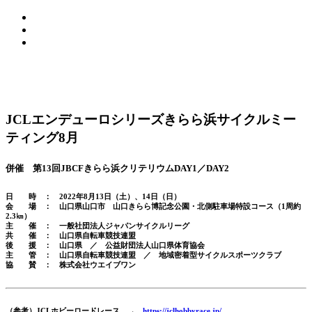
JCLエンデューロシリーズきらら浜サイクルミー
ティング8月
併催 第13回JBCFきらら浜クリテリウムDAY1／DAY2
日 時 ： 2022年8月13日（土）、14日（日）
会 場 ： 山口県山口市 山口きらら博記念公園・北側駐車場特設コース（1周約
2.3㎞）
主 催 ： 一般社団法人ジャパンサイクルリーグ
共 催 ： 山口県自転車競技連盟
後 援 ： 山口県 ／ 公益財団法人山口県体育協会
主 管 ： 山口県自転車競技連盟 ／ 地域密着型サイクルスポーツクラブ
協 賛 ： 株式会社ウエイブワン
（参考）JCLホビーロードレース
→
https://jclhobbyrace.jp/