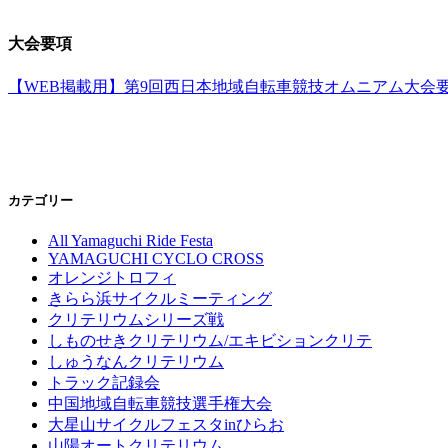
大会要項
【WEB掲載用】第9回西日本地域自転車競技オムニアム大会
カテゴリー
All Yamaguchi Ride Festa
YAMAGUCHI CYCLO CROSS
オレンジトロフィ
きらら浜サイクルミーティング
クリテリウムシリーズ戦
しものせきクリテリウム/エキビションクリテ
しゅうなんクリテリウム
トラック記録会
中国地域自転車競技選手権大会
大星山サイクルフェスタinひらお
山陽オートクリテリウム